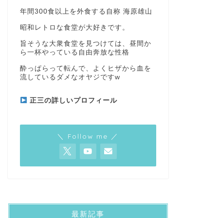
年間300食以上を外食する自称 海原雄山
昭和レトロな食堂が大好きです。
旨そうな大衆食堂を見つけては、昼間か
ら一杯やっている自由奔放な性格
酔っぱらって転んで、よくヒザから血を
流しているダメなオヤジですw
正三の詳しいプロフィール
＼ Follow me ／
最新記事