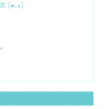
次
[
]
閉じる
ン