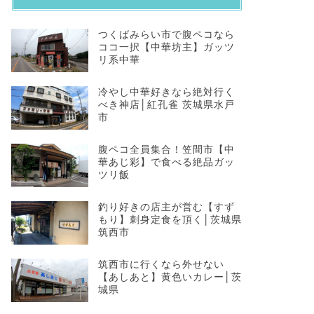
つくばみらい市で腹ペコなら
ココ一択【中華坊主】ガッツ
リ系中華
冷やし中華好きなら絶対行く
べき神店│紅孔雀 茨城県水戸
市
​腹ペコ全員集合！笠間市【中
華あじ彩】で食べる絶品ガッ
ツリ飯
釣り好きの店主が営む【すず
もり】刺身定食を頂く│茨城県
筑西市
​筑西市に行くなら外せない
【あしあと】黄色いカレー│茨
城県