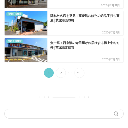
2026年7月31日
茨城町の食堂
​隠れた名店を発見！蕎麦処おばたの絶品手打ち蕎
麦│茨城県茨城町
2026年7月9日
常総市の食堂
​魚一筋！西京漬の寺田屋がお届けする極上中おち
丼│茨城県常総市
2026年7月3日
...
1
2
51