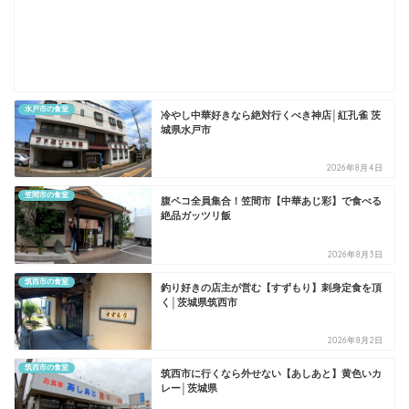
水戸市の食堂
冷やし中華好きなら絶対行くべき神店│紅孔雀 茨
城県水戸市
2026年8月4日
笠間市の食堂
​腹ペコ全員集合！笠間市【中華あじ彩】で食べる
絶品ガッツリ飯
2026年8月3日
筑西市の食堂
釣り好きの店主が営む【すずもり】刺身定食を頂
く│茨城県筑西市
2026年8月2日
筑西市の食堂
​筑西市に行くなら外せない【あしあと】黄色いカ
レー│茨城県