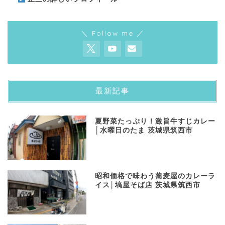
＼ Follow me ／
最新記事
夏野菜たっぷり！激旨牛すじカレー
│水曜日のたま 茨城県筑西市
昭和価格で味わう蕎麦屋のカレーラ
イス│塙屋そば店 茨城県筑西市