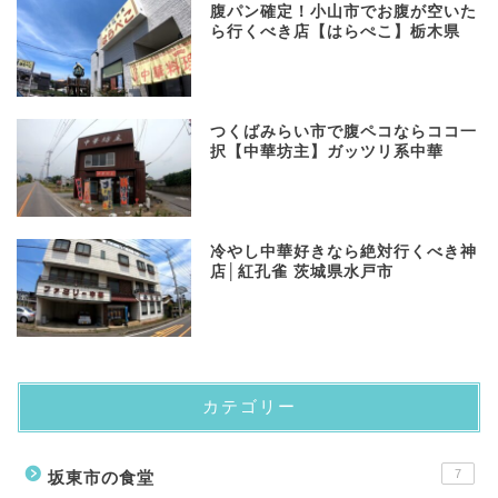
​腹パン確定！小山市でお腹が空いた
ら行くべき店【はらぺこ】栃木県
つくばみらい市で腹ペコならココ一
択【中華坊主】ガッツリ系中華
冷やし中華好きなら絶対行くべき神
店│紅孔雀 茨城県水戸市
カテゴリー
7
坂東市の食堂