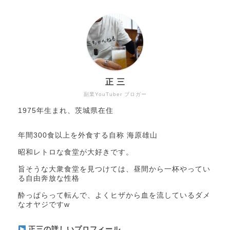
正 三
副業YouTuber ブロガー
1975年生まれ、茨城県在住
年間300食以上を外食する自称 海原雄山
昭和レトロな食堂が大好きです。
旨そうな大衆食堂を見つけては、昼間から一杯やってい
る自由奔放な性格
酔っぱらって転んで、よくヒザから血を流しているダメ
なオヤジですw
正三の詳しいプロフィール