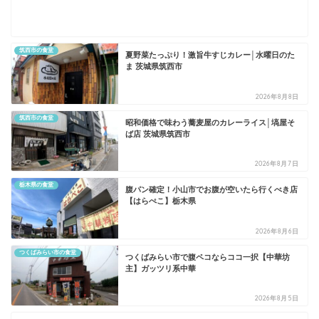
筑西市の食堂
夏野菜たっぷり！激旨牛すじカレー│水曜日のた
ま 茨城県筑西市
2026年8月8日
筑西市の食堂
昭和価格で味わう蕎麦屋のカレーライス│塙屋そ
ば店 茨城県筑西市
2026年8月7日
栃木県の食堂
​腹パン確定！小山市でお腹が空いたら行くべき店
【はらぺこ】栃木県
2026年8月6日
つくばみらい市の食堂
つくばみらい市で腹ペコならココ一択【中華坊
主】ガッツリ系中華
2026年8月5日