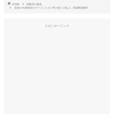
HOME
稲敷市の食堂
田舎の大衆食堂のラーメンとカツ丼が旨い│美よし 茨城県稲敷市
スポンサーリンク