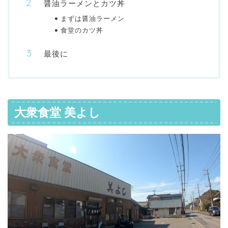
醤油ラーメンとカツ丼
まずは醤油ラーメン
食堂のカツ丼
最後に
大衆食堂 美よし