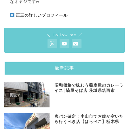
なオヤジですw
正三の詳しいプロフィール
＼ Follow me ／
最新記事
昭和価格で味わう蕎麦屋のカレーラ
イス│塙屋そば店 茨城県筑西市
​腹パン確定！小山市でお腹が空いた
ら行くべき店【はらぺこ】栃木県