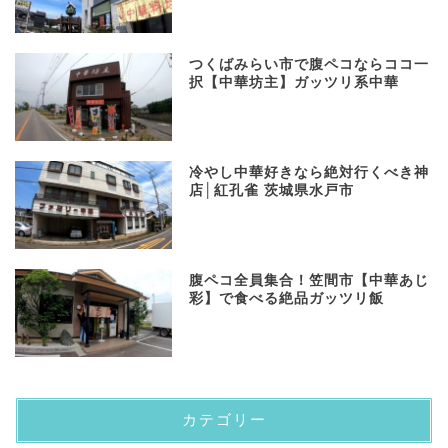
つくばみらい市で腹ペコならココ一
択【中華坊主】ガッツリ系中華
冷やし中華好きなら絶対行くべき神
店│紅孔雀 茨城県水戸市
​腹ペコ全員集合！笠間市【中華あじ
彩】で食べる絶品ガッツリ飯
カテゴリー