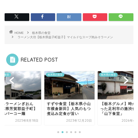
HOME
栃木県の食堂
ラーメン大功【栃木県益子町益子】マイルドなスープ肉みそラーメン
RELATED POST
県の食堂
栃木県の食堂
栃木県の食堂
打ちラーメンぎおん
すずや食堂【栃木県小山
​【栃木グルメ】時が
栃木県芳賀郡益子町】
市横倉新田】人気のもつ
った足利市の激渋食
延べパーコー麺
煮込み定食が旨い
「山下食堂」
2025年8月18日
2023年12月20日
2026年6