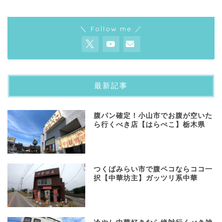
＼ Follow me ／
最新記事
​腹パン確定！小山市でお腹が空いた
ら行くべき店【はらぺこ】栃木県
つくばみらい市で腹ペコならココ一
択【中華坊主】ガッツリ系中華