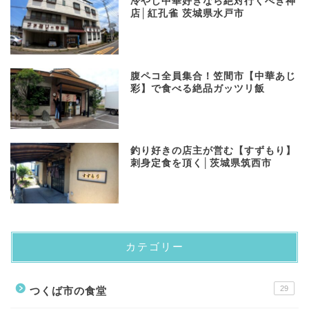
冷やし中華好きなら絶対行くべき神
店│紅孔雀 茨城県水戸市
​腹ペコ全員集合！笠間市【中華あじ
彩】で食べる絶品ガッツリ飯
釣り好きの店主が営む【すずもり】
刺身定食を頂く│茨城県筑西市
カテゴリー
29
つくば市の食堂