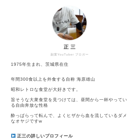
正 三
副業YouTuber ブロガー
1975年生まれ、茨城県在住
年間300食以上を外食する自称 海原雄山
昭和レトロな食堂が大好きです。
旨そうな大衆食堂を見つけては、昼間から一杯やってい
る自由奔放な性格
酔っぱらって転んで、よくヒザから血を流しているダメ
なオヤジですw
正三の詳しいプロフィール