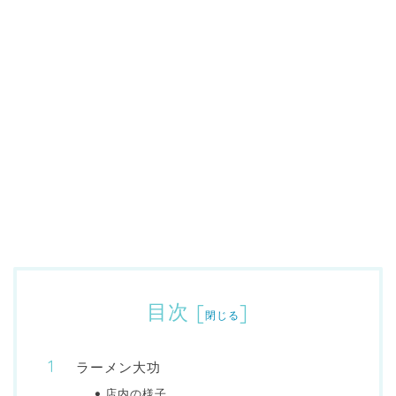
目次
[
]
閉じる
ラーメン大功
店内の様子