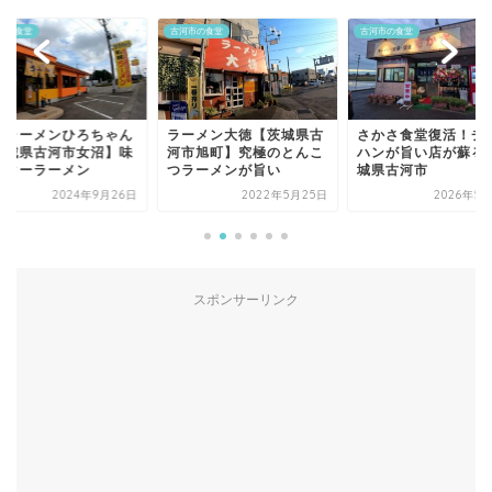
市の食堂
古河市の食堂
古河市の食堂
ーメン大徳【茨城県古
さかさ食堂復活！チャー
新楽飯店【茨城県古
市旭町】究極のとんこ
ハンが旨い店が蘇る│茨
本町】陳 建民直伝の
ラーメンが旨い
城県古河市
麻婆豆腐が旨い
2022年5月25日
2026年5月21日
2023年5月
スポンサーリンク