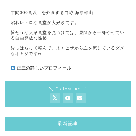
年間300食以上を外食する自称 海原雄山
昭和レトロな食堂が大好きです。
旨そうな大衆食堂を見つけては、昼間から一杯やってい
る自由奔放な性格
酔っぱらって転んで、よくヒザから血を流しているダメ
なオヤジですw
正三の詳しいプロフィール
＼ Follow me ／
最新記事