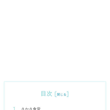
目次
[
]
閉じる
さかさ食堂