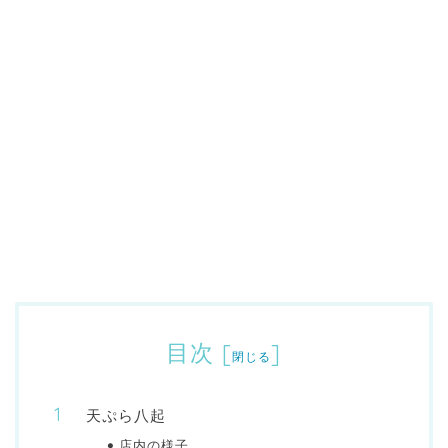
目次
[
]
閉じる
天ぷら八起
店内の様子