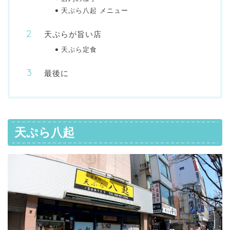
天ぷら八起 メニュー
天ぷらが旨い店
天ぷら定食
最後に
天ぷら八起