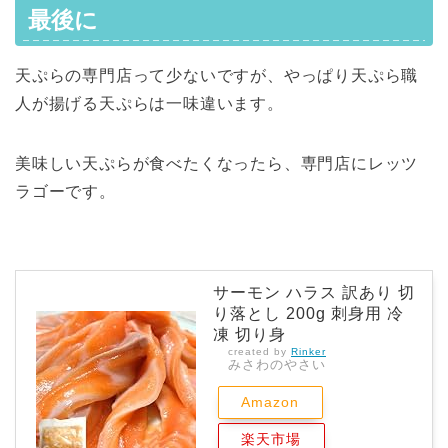
最後に
天ぷらの専門店って少ないですが、やっぱり天ぷら職
人が揚げる天ぷらは一味違います。
美味しい天ぷらが食べたくなったら、専門店にレッツ
ラゴーです。
サーモン ハラス 訳あり 切
り落とし 200g 刺身用 冷
凍 切り身
created by
Rinker
みさわのやさい
Amazon
楽天市場