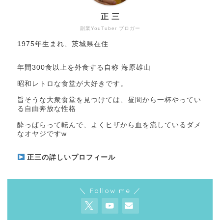
正 三
副業YouTuber ブロガー
1975年生まれ、茨城県在住
年間300食以上を外食する自称 海原雄山
昭和レトロな食堂が大好きです。
旨そうな大衆食堂を見つけては、昼間から一杯やってい
る自由奔放な性格
酔っぱらって転んで、よくヒザから血を流しているダメ
なオヤジですw
正三の詳しいプロフィール
＼ Follow me ／