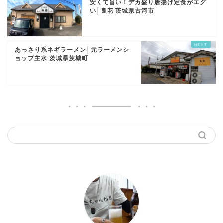
安くて旨い！デカ盛り唐揚げ定食がエグ
い│良花 茨城県古河市
あっさり系ネギラーメン│元ラーメンシ
ョップ主水 茨城県茨城町