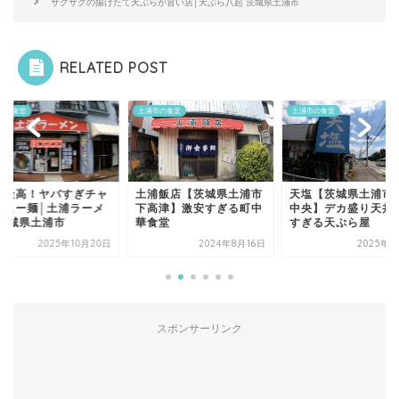
サクサクの揚げたて天ぷらが旨い店│天ぷら八起 茨城県土浦市
RELATED POST
市の食堂
土浦市の食堂
土浦市の食堂
浦飯店【茨城県土浦市
天塩【茨城県土浦市神立
むらやま亭【茨城県
高津】激安すぎる町中
中央】デカ盛り天丼が凄
市中高津】ローズポ
食堂
すぎる天ぷら屋
の厚切りロースカツ
2024年8月16日
2025年8月6日
2025年7
スポンサーリンク