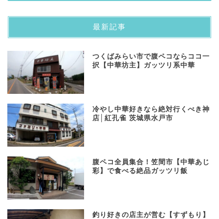
最新記事
つくばみらい市で腹ペコならココ一
択【中華坊主】ガッツリ系中華
冷やし中華好きなら絶対行くべき神
店│紅孔雀 茨城県水戸市
​腹ペコ全員集合！笠間市【中華あじ
彩】で食べる絶品ガッツリ飯
釣り好きの店主が営む【すずもり】