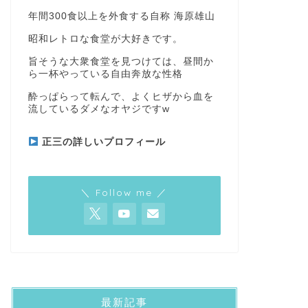
年間300食以上を外食する自称 海原雄山
昭和レトロな食堂が大好きです。
旨そうな大衆食堂を見つけては、昼間か
ら一杯やっている自由奔放な性格
酔っぱらって転んで、よくヒザから血を
流しているダメなオヤジですw
正三の詳しいプロフィール
＼ Follow me ／
最新記事