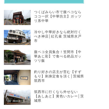
つくばみらい市で腹ペコなら
ココ一択【中華坊主】ガッツ
リ系中華
冷やし中華好きなら絶対行く
べき神店│紅孔雀 茨城県水戸
市
​腹ペコ全員集合！笠間市【中
華あじ彩】で食べる絶品ガッ
ツリ飯
釣り好きの店主が営む【すず
もり】刺身定食を頂く│茨城県
筑西市
​筑西市に行くなら外せない
【あしあと】黄色いカレー│茨
城県