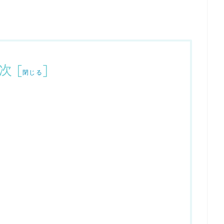
次
[
]
閉じる